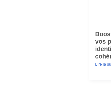
Boost
vos p
ident
cohér
Lire la su