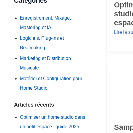
Catégories
Opti
r
studi
Enregistrement, Mixage,
c
espac
Mastering et IA
h
Lire la su
e
Logiciels, Plug-ins et
r
Beatmaking
Marketing et Distribution
:
Musicale
Matériel et Configuration pour
Home Studio
Articles récents
Optimiser un home studio dans
Sampl
un petit espace : guide 2025